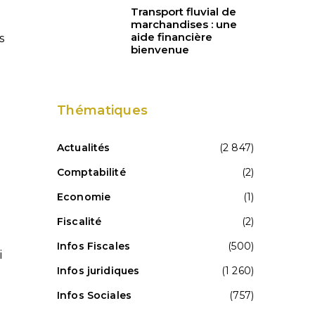
Transport fluvial de
marchandises : une
aide financière
s
bienvenue
Thématiques
Actualités
(2 847)
e
Comptabilité
(2)
Economie
(1)
Fiscalité
(2)
Infos Fiscales
(500)
i
Infos juridiques
(1 260)
Infos Sociales
(757)