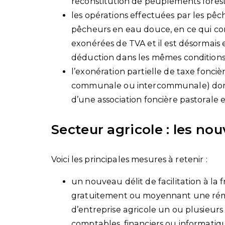
reconstitution de peuplements forest
les opérations effectuées par les pêc
pêcheurs en eau douce, en ce qui co
exonérées de TVA et il est désormais
déduction dans les mêmes conditions q
l’exonération partielle de taxe fonciè
communale ou intercommunale) dont b
d’une association foncière pastorale 
Secteur agricole : les no
Voici les principales mesures à retenir :
un nouveau délit de facilitation à la fr
gratuitement ou moyennant une rému
d’entreprise agricole un ou plusieurs
comptables, financiers ou informatiqu