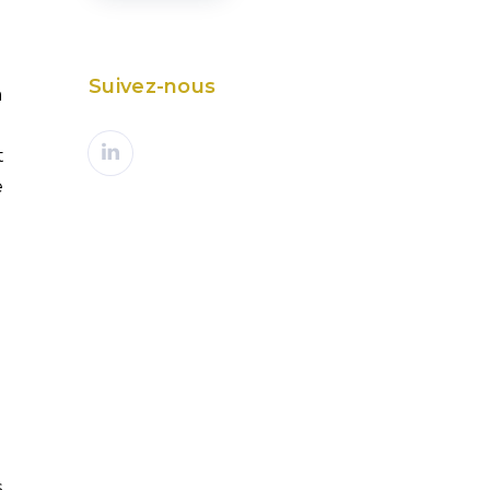
Suivez-nous
à
t
e
s