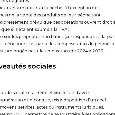
iers dégradés ;
heurs et armateurs à la pêche, à l’exception des
ncerne la vente des produits de leur pêche sont
 expressément prévu que ces opérations ouvrent droit 
ue s’ils étaient soumis à la TVA ;
re sur les propriétés non bâties (correspondant à la par
énéficient les parcelles comprises dans le périmètr
est prolongée pour les impositions de 2024 à 2026.
uveautés sociales
aude sociale est créée et vise le fait d’avoir,
nération quelconque, mis à disposition d’un chef
 moyens, services, actes ou instruments juridiques,
es pour lui permettre de se soustraire à ses obligation