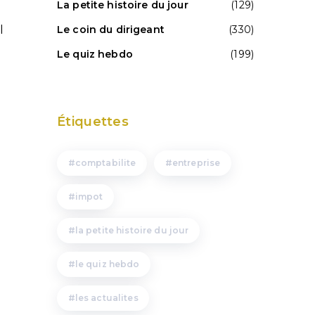
La petite histoire du jour
(129)
l
Le coin du dirigeant
(330)
Le quiz hebdo
(199)
Étiquettes
comptabilite
entreprise
impot
la petite histoire du jour
le quiz hebdo
les actualites