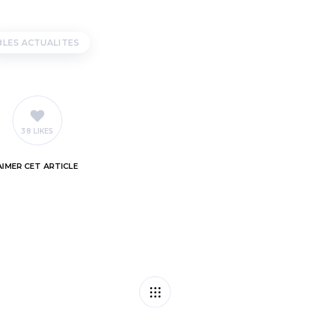
LES ACTUALITES
38 LIKES
AIMER
CET ARTICLE
25 ans =
Revente de produit