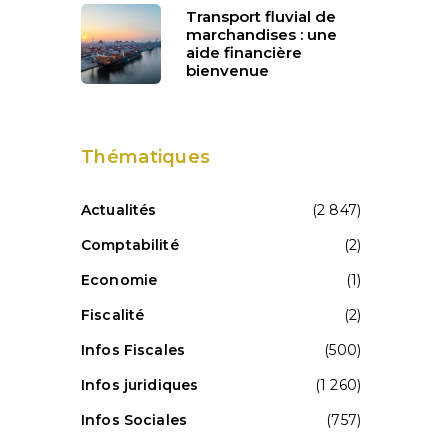
Transport fluvial de
marchandises : une
aide financière
bienvenue
e
Thématiques
Actualités
(2 847)
Comptabilité
(2)
Economie
(1)
Fiscalité
(2)
Infos Fiscales
(500)
Infos juridiques
(1 260)
Infos Sociales
(757)