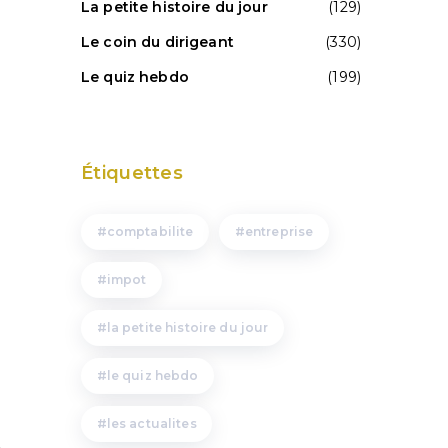
La petite histoire du jour
(129)
Le coin du dirigeant
(330)
Le quiz hebdo
(199)
Étiquettes
comptabilite
entreprise
impot
la petite histoire du jour
le quiz hebdo
les actualites