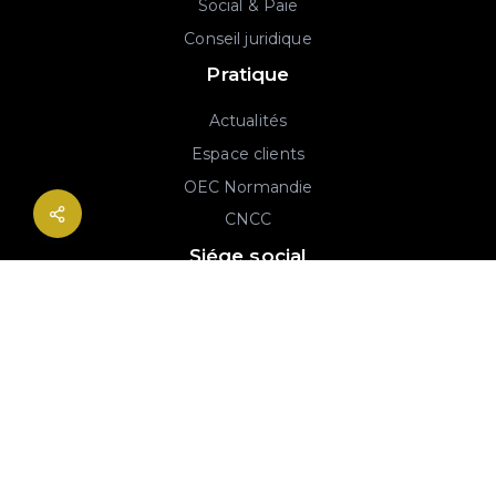
Social & Paie
Conseil juridique
Pratique
Actualités
Espace clients
OEC Normandie
CNCC
Siége social
2B rue Georges Charpak
76130 Mont-Saint-Aignan
02 77 64 59 19