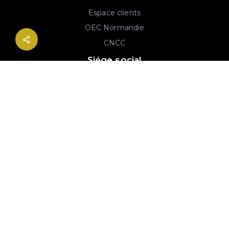
Espace clients
OEC Normandie
CNCC
Siége social
2B rue Georges Charpak
76130 Mont-Saint-Aignan
02 77 64 59 19
© 2020-2026 André & Robin SAS | RCS Rouen 779 493 443 | Conception :
Imaginactif
|
Mentions légales
|
Politique de protection des données
|
Plan du site