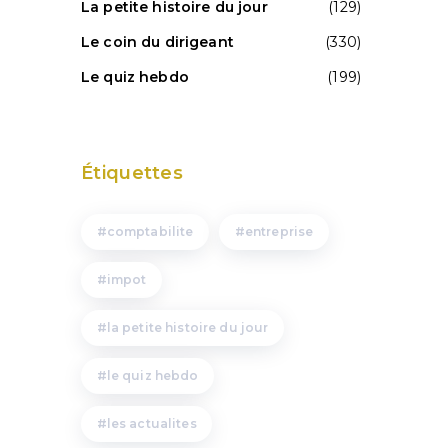
La petite histoire du jour
(129)
Le coin du dirigeant
(330)
Le quiz hebdo
(199)
Étiquettes
comptabilite
entreprise
impot
la petite histoire du jour
le quiz hebdo
les actualites