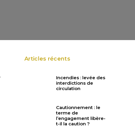
Articles récents
e
Incendies : levée des
interdictions de
circulation
Cautionnement : le
terme de
l’engagement libère-
t-il la caution ?
à