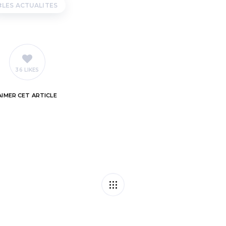
LES ACTUALITES
36 LIKES
AIMER
CET ARTICLE
 vos stylos !
Agricult