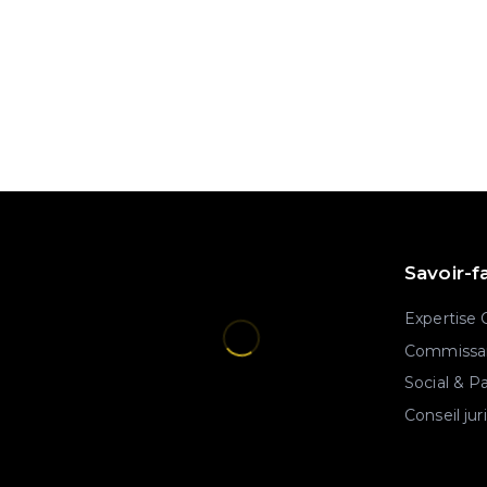
Savoir-f
Expertise
Commissar
Social & P
Conseil jur