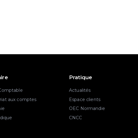
aire
Pratique
 Comptable
Actualités
iat aux comptes
Espace clients
aie
OEC Normandie
idique
CNCC