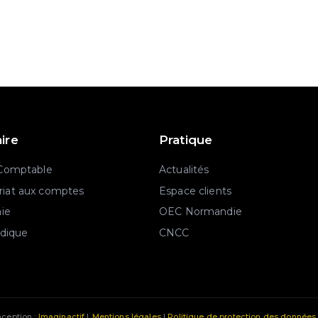
aire
Pratique
 Comptable
Actualités
iat aux comptes
Espace clients
aie
OEC Normandie
idique
CNCC
ception :
Imaginactif
|
Mentions légales
|
Politique de protection des données