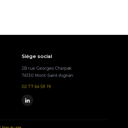
Siége social
2B rue Georges Charpak
76130 Mont-Saint-Aignan
02 77 64 59 19
|
Plan du site