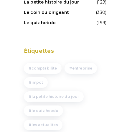
La petite histoire du jour
(129)
;
Le coin du dirigeant
(330)
Le quiz hebdo
(199)
Étiquettes
comptabilite
entreprise
impot
la petite histoire du jour
le quiz hebdo
les actualites