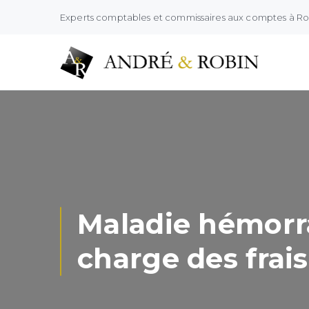
Experts comptables et commissaires aux comptes à R
Maladie hémorra
charge des frais