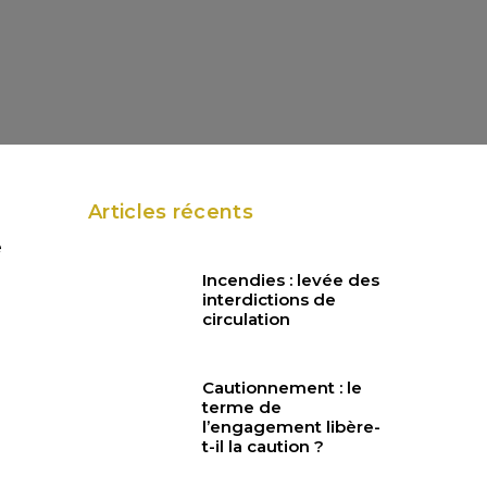
Articles récents
e
Incendies : levée des
interdictions de
circulation
Cautionnement : le
terme de
l’engagement libère-
t-il la caution ?