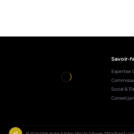
Savoir-f
Expertise
Commissar
Social & P
Conseil jur
© 2020-2026 André & Robin SAS | RCS Rouen 779 493 443 | Con