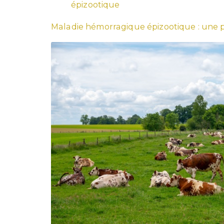
épizootique
Maladie hémorragique épizootique : une pr