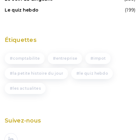
Le quiz hebdo
(199)
Étiquettes
comptabilite
entreprise
impot
la petite histoire du jour
le quiz hebdo
les actualites
Suivez-nous