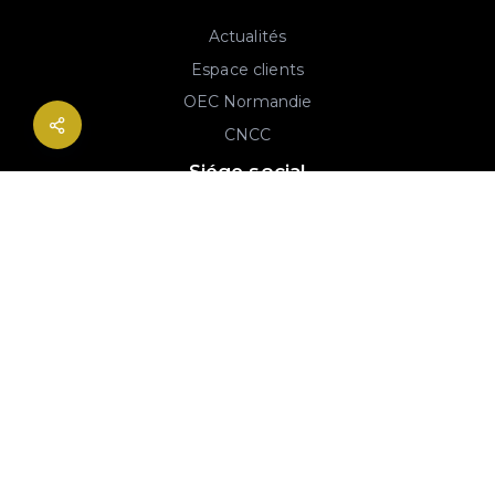
Actualités
Espace clients
OEC Normandie
CNCC
Siége social
2B rue Georges Charpak
76130 Mont-Saint-Aignan
02 77 64 59 19
© 2020-2026 André & Robin SAS | RCS Rouen 779 493 443 | Conception :
Imaginactif
|
Mentions légales
|
Politique de protection des données
|