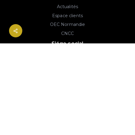
Actualités
Espace clients
OEC Normandie
CNCC
Siége social
2B rue Georges Charpak
76130 Mont-Saint-Aignan
02 77 64 59 19
© 2020-2026 André & Robin SAS | RCS Rouen 779 493 443 | Conception :
Imaginactif
|
Mentions légales
|
Politique de protection des données
|
Plan du site