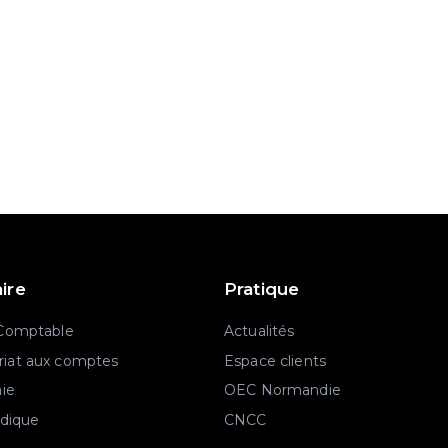
aire
Pratique
 Comptable
Actualités
iat aux comptes
Espace clients
aie
OEC Normandie
idique
CNCC