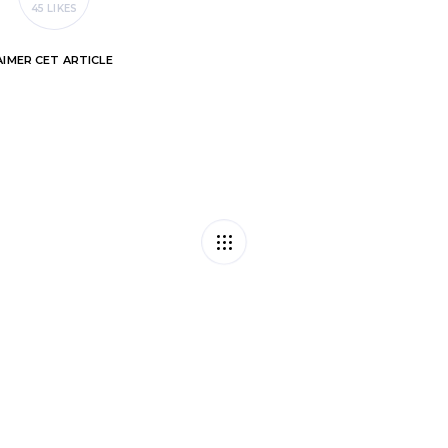
45 LIKES
AIMER
CET ARTICLE
e de la convivialité
Vente de titres de 
so