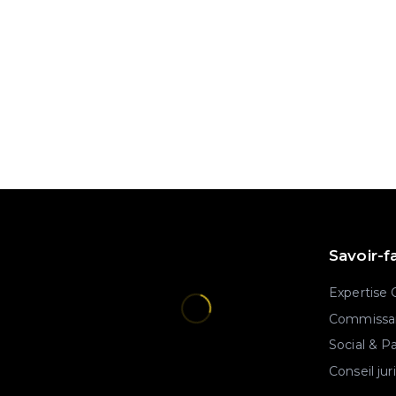
Savoir-f
Expertise
Commissar
Social & P
Conseil jur