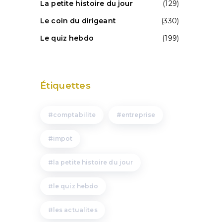
La petite histoire du jour
(129)
Le coin du dirigeant
(330)
Le quiz hebdo
(199)
Étiquettes
comptabilite
entreprise
impot
la petite histoire du jour
le quiz hebdo
les actualites