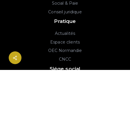
Social & Paie
Conseil juridique
Pratique
Actualités
Espace clients
OEC Normandie
CNCC
Siége social
2B rue Georges Charpak
76130 Mont-Saint-Aignan
02 77 64 59 19