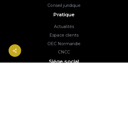
Conseil juridique
Pratique
Actualités
Espace clients
OEC Normandie
CNCC
Siége social
2B rue Georges Charpak
76130 Mont-Saint-Aignan
02 77 64 59 19