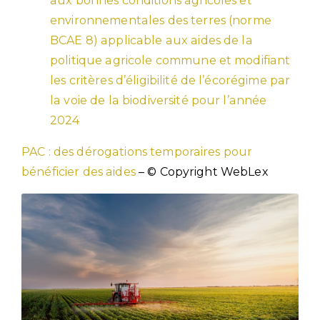
aux bonnes conditions agricoles et
environnementales des terres (norme
BCAE 8) applicable aux aides de la
politique agricole commune et modifiant
les critères d’éligibilité de l’écorégime par
la voie de la biodiversité pour l’année
2024
PAC : des dérogations temporaires pour
bénéficier des aides
– © Copyright WebLex