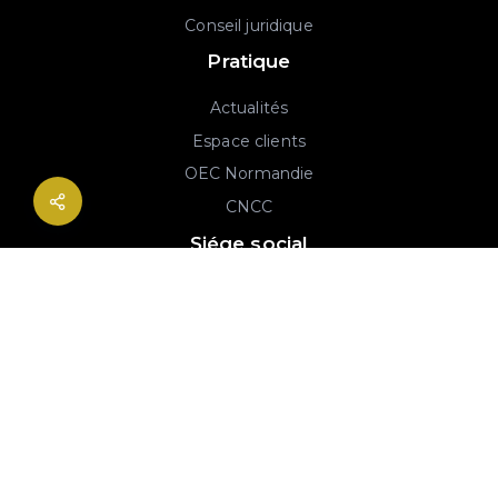
Conseil juridique
Pratique
Actualités
Espace clients
OEC Normandie
CNCC
Siége social
2B rue Georges Charpak
76130 Mont-Saint-Aignan
02 77 64 59 19