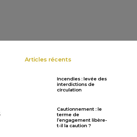
Articles récents
Incendies : levée des
interdictions de
circulation
Cautionnement : le
s
terme de
l’engagement libère-
t-il la caution ?