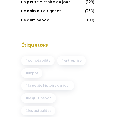
La petite histoire du jour
(129)
Le coin du dirigeant
(330)
Le quiz hebdo
(199)
Étiquettes
comptabilite
entreprise
impot
la petite histoire du jour
e
le quiz hebdo
les actualites