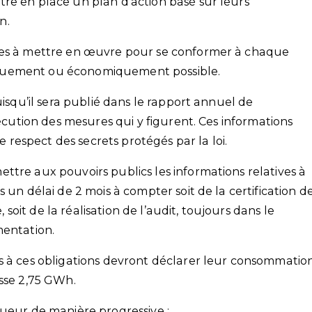
re en place un plan d’action basé sur leurs
n.
ures à mettre en œuvre pour se conformer à chaque
quement ou économiquement possible.
uisqu’il sera publié dans le rapport annuel de
xécution des mesures qui y figurent. Ces informations
le respect des secrets protégés par la loi.
ttre aux pouvoirs publics les informations relatives à
 un délai de 2 mois à compter soit de la certification d
it de la réalisation de l’audit, toujours dans le
mentation.
s à ces obligations devront déclarer leur consommatio
asse 2,75 GWh.
gueur de manière progressive :