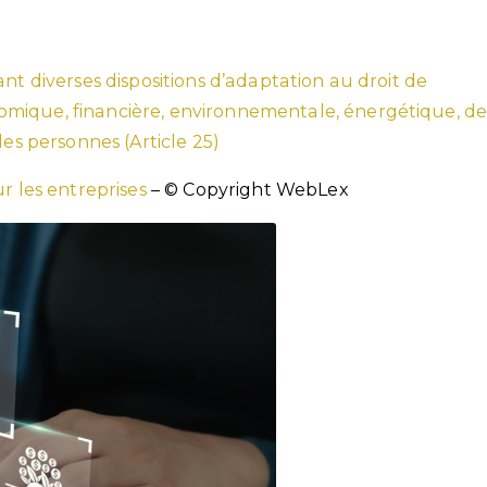
nt diverses dispositions d’adaptation au droit de
mique, financière, environnementale, énergétique, d
des personnes (Article 25)
 les entreprises
– © Copyright WebLex