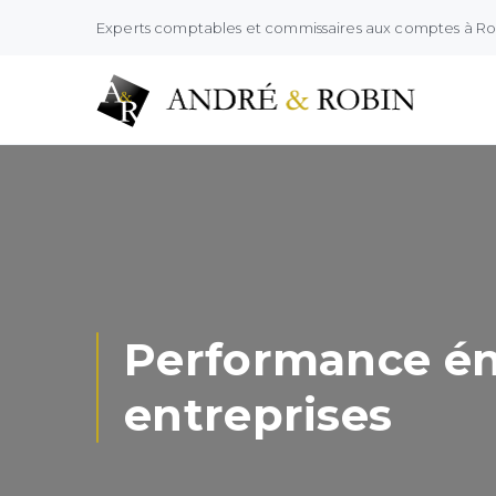
Experts comptables et commissaires aux comptes à R
Performance én
entreprises