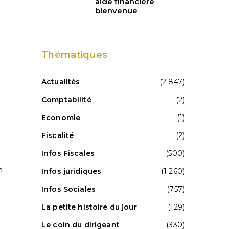
aide financière
bienvenue
Thématiques
Actualités
(2 847)
Comptabilité
(2)
Economie
(1)
Fiscalité
(2)
Infos Fiscales
(500)
n
Infos juridiques
(1 260)
Infos Sociales
(757)
La petite histoire du jour
(129)
Le coin du dirigeant
(330)