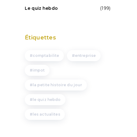
Le quiz hebdo
(199)
Étiquettes
comptabilite
entreprise
impot
la petite histoire du jour
le quiz hebdo
les actualites