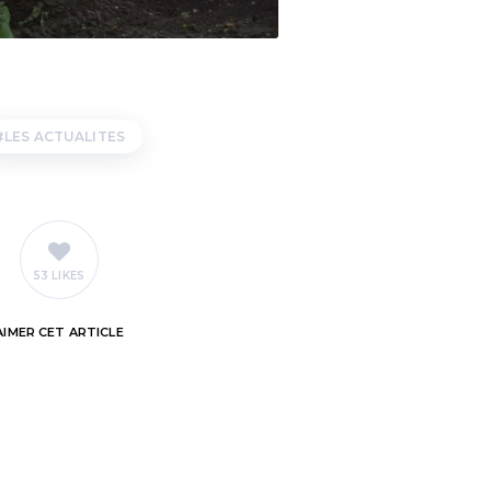
LES ACTUALITES
53 LIKES
AIMER
CET ARTICLE