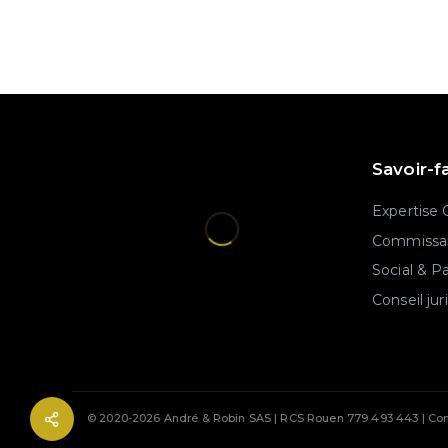
Savoir-f
Expertise
Commissar
Social & P
Conseil jur
© 2020-2026 André & Robin SAS | RCS Rouen 779 493 443 | Con