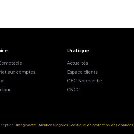
aire
Pratique
 Comptable
Actualités
iat aux comptes
Espace clients
aie
OEC Normandie
idique
CNCC
ception :
Imaginactif
|
Mentions légales
|
Politique de protection des données