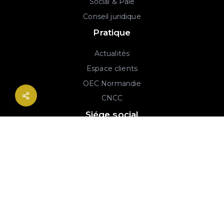
Social & Paie
Conseil juridique
Pratique
Actualités
Espace clients
OEC Normandie
CNCC
Siége social
2B rue Georges Charpak
76130 Mont-Saint-Aignan
02 77 64 59 19