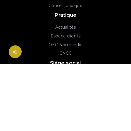
Conseil juridique
Pratique
Actualités
Espace clients
OEC Normandie
CNCC
Siége social
2B rue Georges Charpak
76130 Mont-Saint-Aignan
02 77 64 59 19