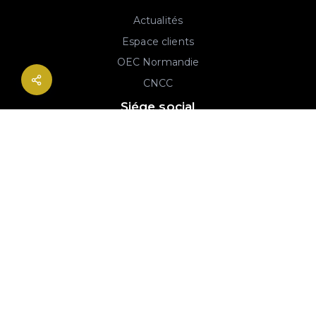
Actualités
Espace clients
OEC Normandie
CNCC
Siége social
2B rue Georges Charpak
76130 Mont-Saint-Aignan
02 77 64 59 19
© 2020-2026 André & Robin SAS | RCS Rouen 779 493 443 | Conception :
Imaginactif
|
Mentions légales
|
Politique de protection des données
|