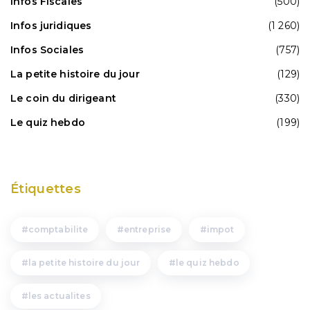
Infos Fiscales
(500)
Infos juridiques
(1 260)
Infos Sociales
(757)
La petite histoire du jour
(129)
Le coin du dirigeant
(330)
Le quiz hebdo
(199)
Étiquettes
comptabilite
entreprise
impot
la petite histoire du jour
le quiz hebdo
les actualites