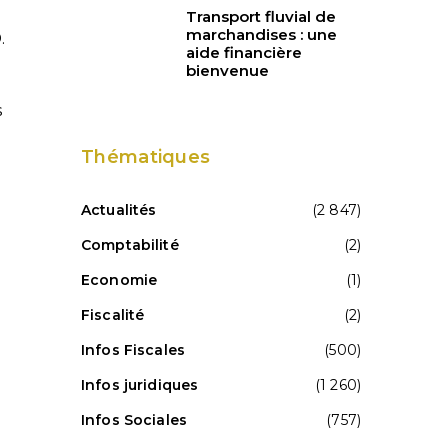
Transport fluvial de
marchandises : une
.
aide financière
bienvenue
s
Thématiques
Actualités
(2 847)
Comptabilité
(2)
Economie
(1)
Fiscalité
(2)
Infos Fiscales
(500)
Infos juridiques
(1 260)
Infos Sociales
(757)