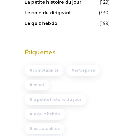
La petite histoire du jour
(129)
Le coin du dirigeant
(330)
Le quiz hebdo
(199)
Étiquettes
comptabilite
entreprise
impot
la petite histoire du jour
le quiz hebdo
les actualites