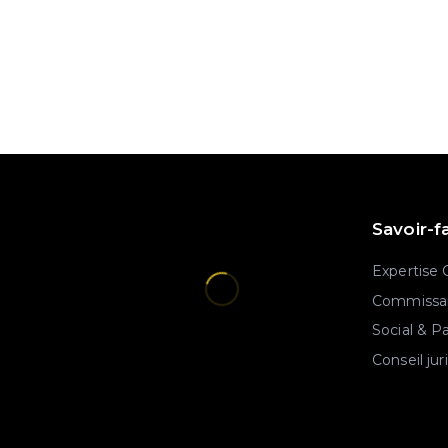
Savoir-f
Expertise
Commissar
Social & P
Conseil jur