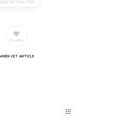
LES ACTUALITES
29 LIKES
AIMER
CET ARTICLE
Produits alime
 en plus sécurisé ?