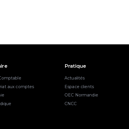
aire
Pratique
 Comptable
Actualités
iat aux comptes
Espace clients
aie
OEC Normandie
idique
CNCC