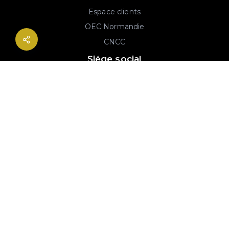
Espace clients
OEC Normandie
CNCC
Siége social
2B rue Georges Charpak
76130 Mont-Saint-Aignan
02 77 64 59 19
© 2020-2026 André & Robin SAS | RCS Rouen 779 493 443 | Conception :
Imaginactif
|
Mentions légales
|
Politique de protection des données
|
Plan du site