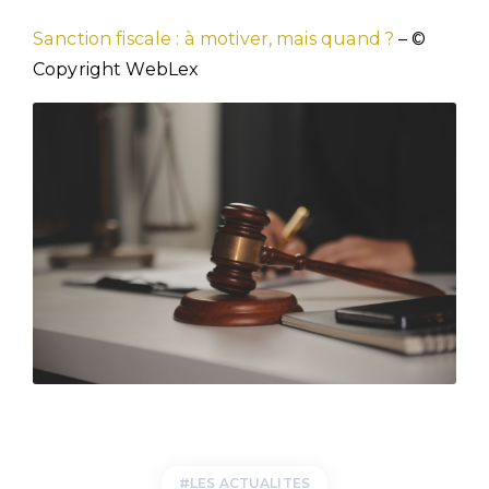
Sanction fiscale : à motiver, mais quand ?
– ©
Copyright WebLex
LES ACTUALITES