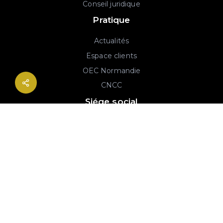
Conseil juridique
Pratique
Actualités
Espace clients
OEC Normandie
CNCC
Siége social
2B rue Georges Charpak
76130 Mont-Saint-Aignan
02 77 64 59 19