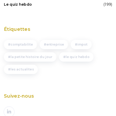
Le quiz hebdo
(199)
Étiquettes
comptabilite
entreprise
impot
la petite histoire du jour
le quiz hebdo
les actualites
Suivez-nous