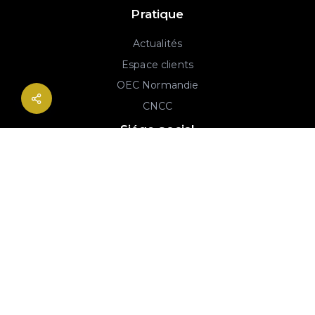
Pratique
Actualités
Espace clients
OEC Normandie
CNCC
Siége social
2B rue Georges Charpak
76130 Mont-Saint-Aignan
02 77 64 59 19
© 2020-2026 André & Robin SAS | RCS Rouen 779 493 443 | Conception :