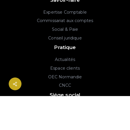
Expertise Comptable
Commissariat aux comptes
Social & Paie
Conseil juridique
Pratique
Actualités
Espace clients
OEC Normandie
CNCC
Siége social
2B rue Georges Charpak
76130 Mont-Saint-Aignan
02 77 64 59 19