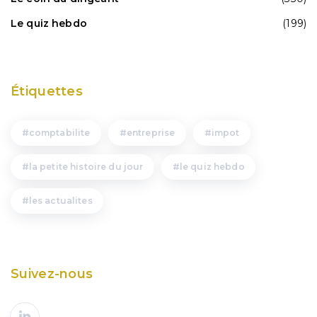
Le quiz hebdo
(199)
Étiquettes
comptabilite
entreprise
impot
la petite histoire du jour
le quiz hebdo
les actualites
Suivez-nous