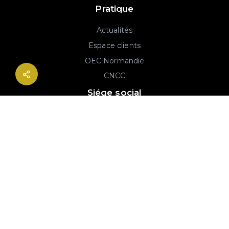
Pratique
Actualités
Espace clients
OEC Normandie
CNCC
Siége social
2B rue Georges Charpak
76130 Mont-Saint-Aignan
02 77 64 59 19
© 2020-2026 André & Robin SAS | RCS Rouen 779 493 443 | Conception :