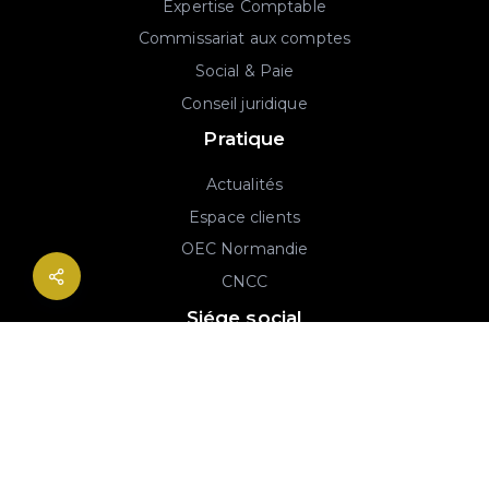
Expertise Comptable
Commissariat aux comptes
Social & Paie
Conseil juridique
Pratique
Actualités
Espace clients
OEC Normandie
CNCC
Siége social
2B rue Georges Charpak
76130 Mont-Saint-Aignan
02 77 64 59 19