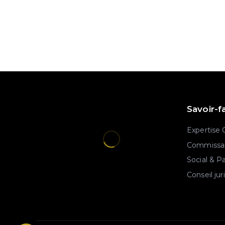
Savoir-f
Expertise
Commissar
Social & P
Conseil jur