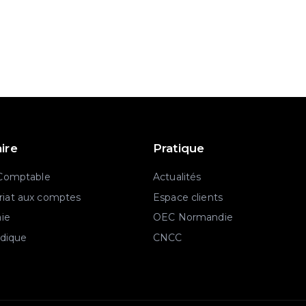
aire
Pratique
 Comptable
Actualités
iat aux comptes
Espace clients
aie
OEC Normandie
idique
CNCC