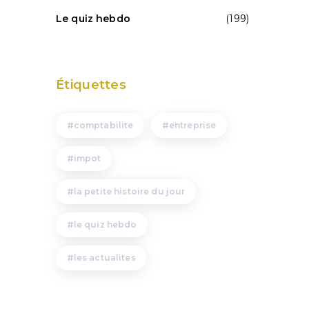
Le quiz hebdo
(199)
Étiquettes
comptabilite
entreprise
impot
la petite histoire du jour
le quiz hebdo
les actualites