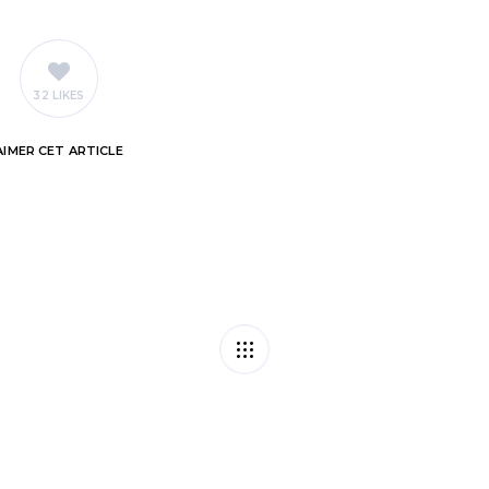
32 LIKES
AIMER
CET ARTICLE
Contester une dé
e possible