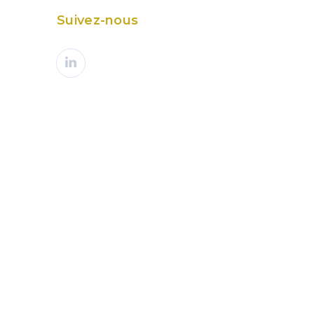
Suivez-nous
PROCHAIN ARTICLE
cision administrative : du nouveau
pour les délais de recours !