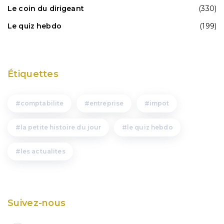
Le coin du dirigeant
(330)
Le quiz hebdo
(199)
Étiquettes
comptabilite
entreprise
impot
la petite histoire du jour
le quiz hebdo
les actualites
Suivez-nous