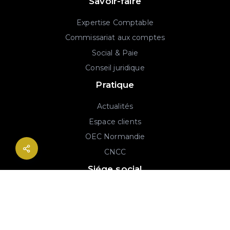
Savoir-faire
Expertise Comptable
Commissariat aux comptes
Social & Paie
Conseil juridique
Pratique
Actualités
Espace clients
OEC Normandie
CNCC
Siége social
2B rue Georges Charpak
76130 Mont-Saint-Aignan
02 77 64 59 19