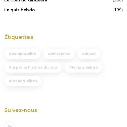
Le quiz hebdo
(199)
Étiquettes
comptabilite
entreprise
impot
la petite histoire du jour
le quiz hebdo
les actualites
Suivez-nous