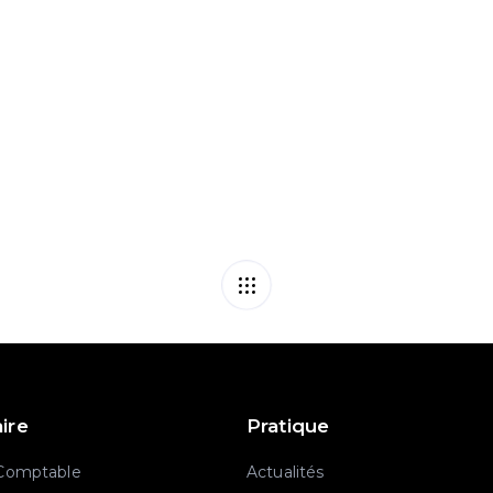
éforme entre en jeu !
Caméras dissimul
aire
Pratique
 Comptable
Actualités