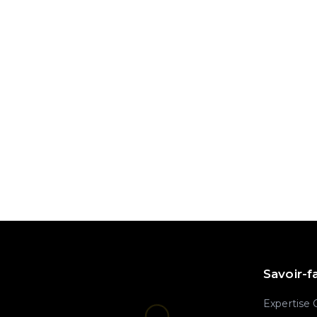
PRÉCEDENT ARTICLE
Nullités en droit des sociétés : la r
Savoir-f
Expertise