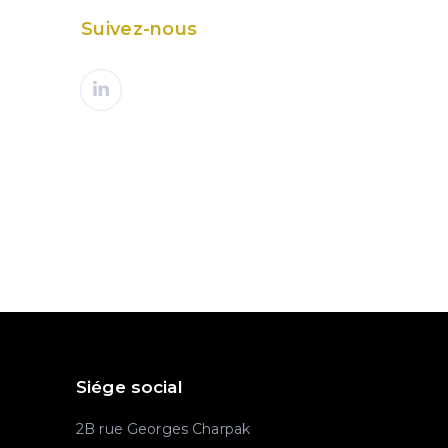
Suivez-nous
PROCHAIN ARTICLE
ées : nouvelle sanction de la CNIL !
Siége social
2B rue Georges Charpak