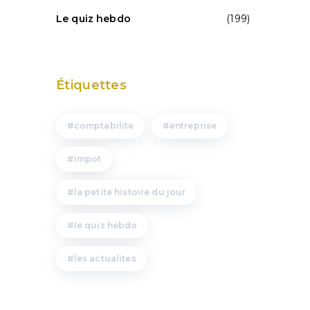
Le quiz hebdo
(199)
Étiquettes
comptabilite
entreprise
impot
la petite histoire du jour
le quiz hebdo
les actualites