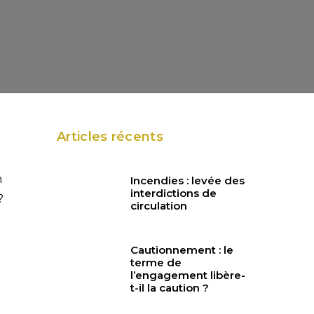
Articles récents
n
Incendies : levée des
interdictions de
?
circulation
Cautionnement : le
terme de
l’engagement libère-
t-il la caution ?