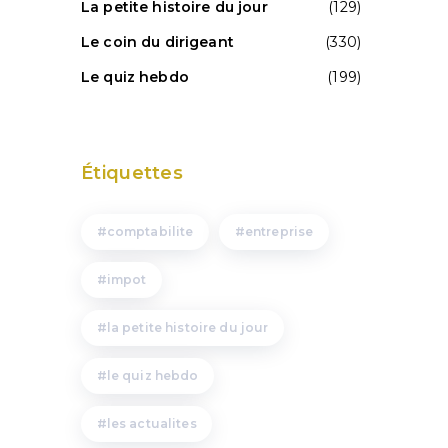
La petite histoire du jour
(129)
Le coin du dirigeant
(330)
Le quiz hebdo
(199)
e
Étiquettes
comptabilite
entreprise
impot
la petite histoire du jour
le quiz hebdo
les actualites