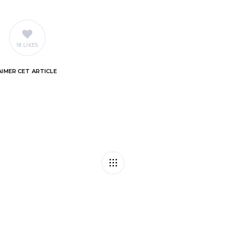
18 LIKES
AIMER
CET ARTICLE
ionnelles : la nature
Vignes en fri