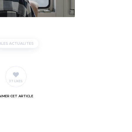
LES ACTUALITES
37 LIKES
AIMER
CET ARTICLE