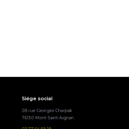
Siége social
2B rue Georges Charpak
76130 Mont-Saint-Aignan