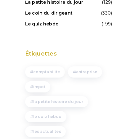
La petite histoire du jour
(129)
Le coin du dirigeant
(330)
Le quiz hebdo
(199)
Étiquettes
comptabilite
entreprise
impot
la petite histoire du jour
le quiz hebdo
les actualites