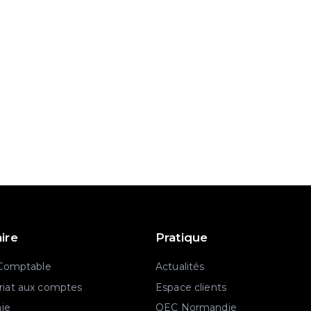
aire
Pratique
 Comptable
Actualités
iat aux comptes
Espace clients
aie
OEC Normandie