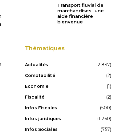
Transport fluvial de
marchandises : une
e
aide financière
bienvenue
u
Thématiques
à
Actualités
(2 847)
Comptabilité
(2)
Economie
(1)
Fiscalité
(2)
Infos Fiscales
(500)
Infos juridiques
(1 260)
Infos Sociales
(757)