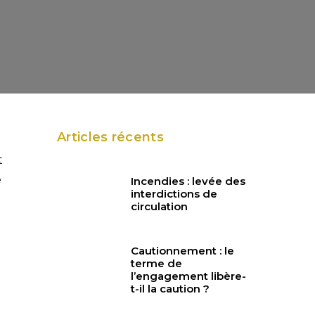
Articles récents
t
e
Incendies : levée des
interdictions de
circulation
Cautionnement : le
terme de
l’engagement libère-
t-il la caution ?