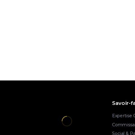
Savoir-f
Expertise
Commissar
Social & P