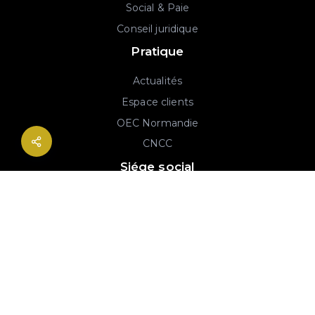
Social & Paie
Conseil juridique
Pratique
Actualités
Espace clients
OEC Normandie
CNCC
Siége social
2B rue Georges Charpak
76130 Mont-Saint-Aignan
02 77 64 59 19