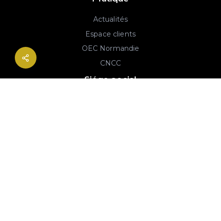
Actualités
Espace clients
OEC Normandie
CNCC
Siége social
2B rue Georges Charpak
76130 Mont-Saint-Aignan
02 77 64 59 19
© 2020-2026 André & Robin SAS | RCS Rouen 779 493 443 | Conception :
Imaginactif
|
Mentions légales
|
Politique de protection des données
|