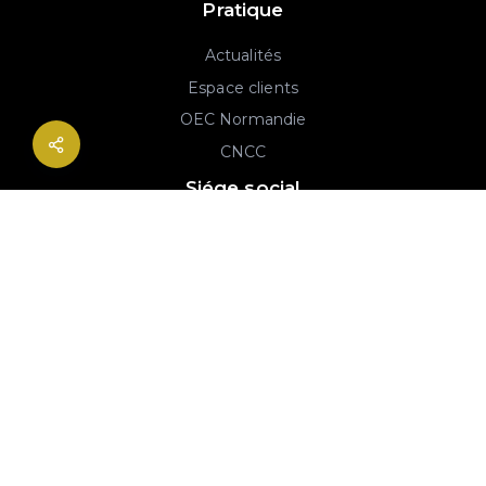
Pratique
Actualités
Espace clients
OEC Normandie
CNCC
Siége social
2B rue Georges Charpak
76130 Mont-Saint-Aignan
02 77 64 59 19
© 2020-2026 André & Robin SAS | RCS Rouen 779 493 443 | Conception :
Imaginactif
|
Mentions légales
|
Politique de protection des données
|