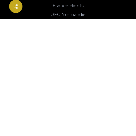
Espace clients
OEC Normandie
CNCC
Siége social
2B rue Georges Charpak
76130 Mont-Saint-Aignan
02 77 64 59 19
© 2020-2026 André & Robin SAS | RCS Rouen 779 493 443 | Conception :
Imaginactif
|
Mentions légales
|
Politique de protection des données
|
Plan du site