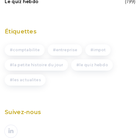
Le quiz hebdo
(199)
Étiquettes
comptabilite
entreprise
impot
la petite histoire du jour
le quiz hebdo
les actualites
Suivez-nous