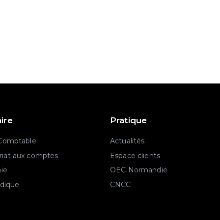
aire
Pratique
 Comptable
Actualités
iat aux comptes
Espace clients
aie
OEC Normandie
idique
CNCC