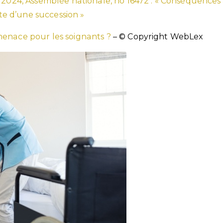
i 2024, Assemblée nationale, no 16472 : « Conséquences
ite d’une succession »
 menace pour les soignants ?
– © Copyright WebLex