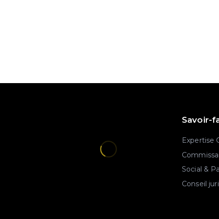
Savoir-f
Expertise
Commissar
Social & P
Conseil jur