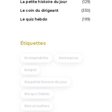
La petite histoire du jour
(129)
Le coin du dirigeant
(330)
Le quiz hebdo
(199)
Étiquettes
comptabilite
entreprise
impot
la petite histoire du jour
le quiz hebdo
les actualites