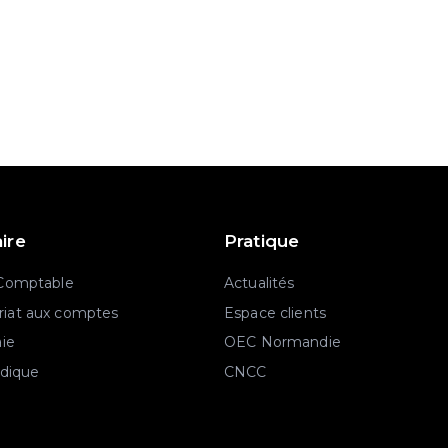
aire
Pratique
 Comptable
Actualités
iat aux comptes
Espace clients
aie
OEC Normandie
idique
CNCC