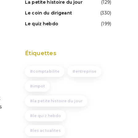
La petite histoire du jour
(129)
Le coin du dirigeant
(330)
Le quiz hebdo
(199)
e
Étiquettes
comptabilite
entreprise
impot
t
la petite histoire du jour
s
le quiz hebdo
les actualites