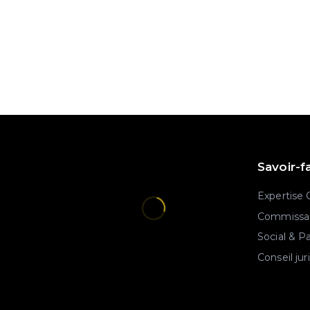
Savoir-f
Expertise
Commissar
Social & P
Conseil jur