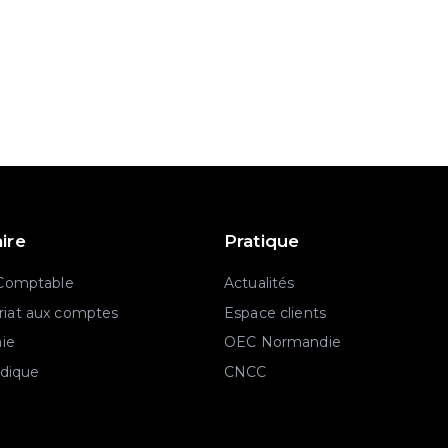
aire
Pratique
 Comptable
Actualités
iat aux comptes
Espace clients
aie
OEC Normandie
idique
CNCC