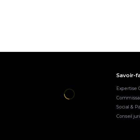
Savoir-f
Expertise
Commissar
Social & P
Conseil jur