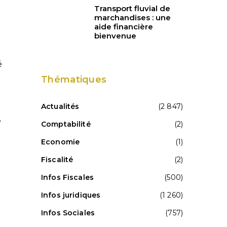
Transport fluvial de
marchandises : une
aide financière
bienvenue
é
Thématiques
Actualités
(2 847)
e
Comptabilité
(2)
Economie
(1)
Fiscalité
(2)
Infos Fiscales
(500)
Infos juridiques
(1 260)
Infos Sociales
(757)