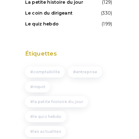
La petite histoire du jour
(129)
Le coin du dirigeant
(330)
Le quiz hebdo
(199)
Étiquettes
comptabilite
entreprise
impot
la petite histoire du jour
le quiz hebdo
les actualites