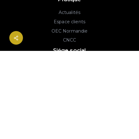
Actualités
Espace clients
OEC Normandie
CNCC
Siége social
2B rue Georges Charpak
76130 Mont-Saint-Aignan
02 77 64 59 19
© 2020-2026 André & Robin SAS | RCS Rouen 779 493 443 | Conception :
Imaginactif
|
Mentions légales
|
Politique de protection des données
|