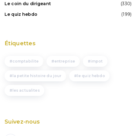
Le coin du dirigeant
(330)
Le quiz hebdo
(199)
Étiquettes
comptabilite
entreprise
impot
la petite histoire du jour
le quiz hebdo
les actualites
Suivez-nous