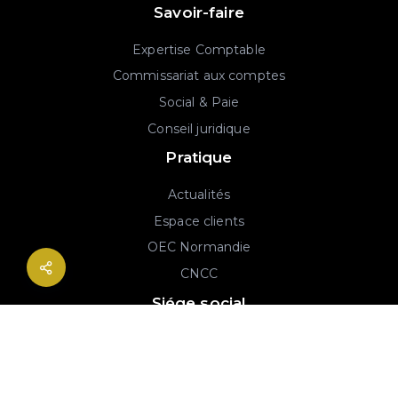
Savoir-faire
Expertise Comptable
Commissariat aux comptes
Social & Paie
Conseil juridique
Pratique
Actualités
Espace clients
OEC Normandie
CNCC
Siége social
2B rue Georges Charpak
76130 Mont-Saint-Aignan
02 77 64 59 19