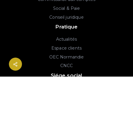
Social & Paie
Conseil juridique
Pratique
Actualités
Espace clients
OEC Normandie
CNCC
Siége social
2B rue Georges Charpak
76130 Mont-Saint-Aignan
02 77 64 59 19