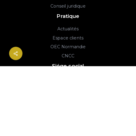
Conseil juridique
Pratique
Actualités
Espace clients
OEC Normandie
CNCC
Siége social
2B rue Georges Charpak
76130 Mont-Saint-Aignan
02 77 64 59 19