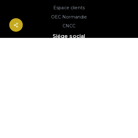
Espace clients
OEC Normandie
CNCC
Siége social
2B rue Georges Charpak
76130 Mont-Saint-Aignan
02 77 64 59 19
© 2020-2026 André & Robin SAS | RCS Rouen 779 493 443 | Conception :
Imaginactif
|
Mentions légales
|
Politique de protection des données
|
Plan du site