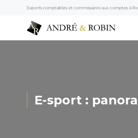
Experts comptables et commissaires aux comptes à R
E-sport : panor