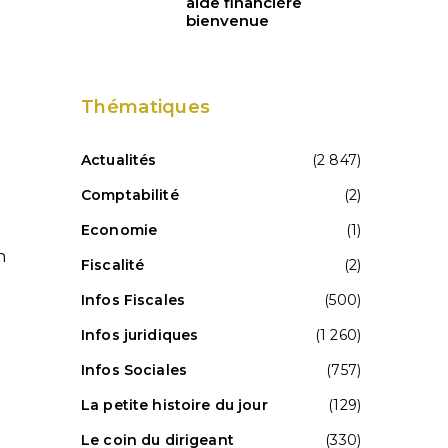
aide financière
bienvenue
Thématiques
Actualités
(2 847)
Comptabilité
(2)
Economie
(1)
n
Fiscalité
(2)
Infos Fiscales
(500)
Infos juridiques
(1 260)
Infos Sociales
(757)
La petite histoire du jour
(129)
e
Le coin du dirigeant
(330)