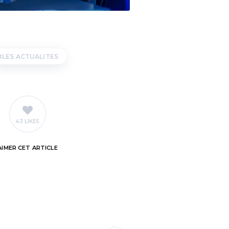
LES ACTUALITES
43 LIKES
AIMER
CET ARTICLE