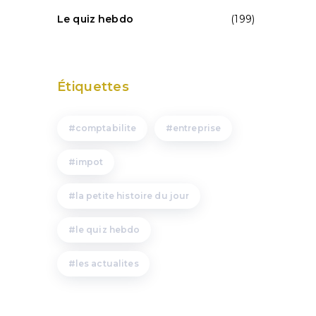
Le quiz hebdo
(199)
Étiquettes
comptabilite
entreprise
impot
la petite histoire du jour
le quiz hebdo
les actualites