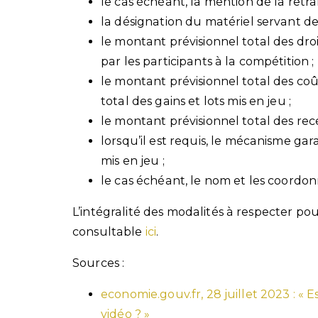
le cas échéant, la mention de la retra
la désignation du matériel servant de
le montant prévisionnel total des droit
par les participants à la compétition ;
le montant prévisionnel total des coû
total des gains et lots mis en jeu ;
le montant prévisionnel total des rece
lorsqu’il est requis, le mécanisme gar
mis en jeu ;
le cas échéant, le nom et les coordon
L’intégralité des modalités à respecter po
consultable
ici
.
Sources :
economie.gouv.fr, 28 juillet 2023 : «
vidéo ? »