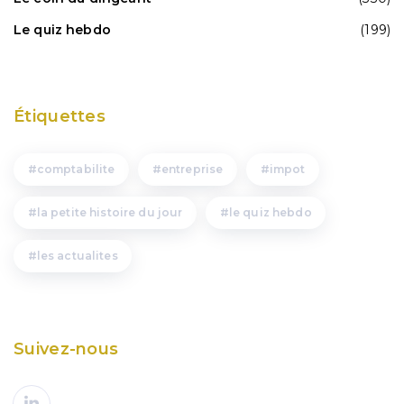
Le quiz hebdo
(199)
Étiquettes
comptabilite
entreprise
impot
la petite histoire du jour
le quiz hebdo
les actualites
Suivez-nous