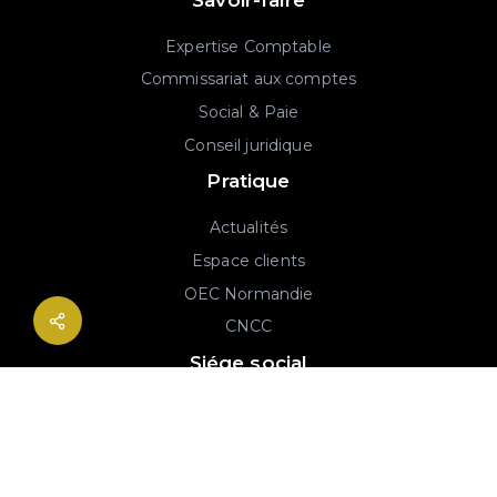
Expertise Comptable
Commissariat aux comptes
Social & Paie
Conseil juridique
Pratique
Actualités
Espace clients
OEC Normandie
CNCC
Siége social
2B rue Georges Charpak
76130 Mont-Saint-Aignan
02 77 64 59 19