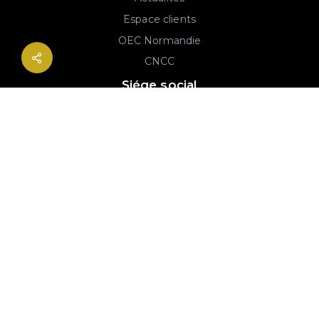
Espace clients
OEC Normandie
CNCC
Siége social
2B rue Georges Charpak
76130 Mont-Saint-Aignan
02 77 64 59 19
© 2020-2026 André & Robin SAS | RCS Rouen 779 493 443 | Conception :
Imaginactif
|
Mentions légales
|
Politique de protection des données
|
Plan du site